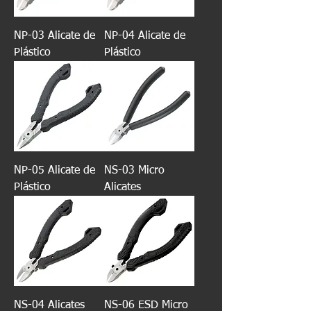
NP-03 Alicate de
NP-04 Alicate de
Plástico
Plástico
NP-05 Alicate de
NS-03 Micro
Plástico
Alicates
NS-04 Alicates
NS-06 ESD Micro