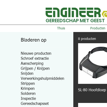
GEREEDSCHAP MET GEEST
Thuis
Producten
8 producten
Bladeren op
Nieuwe producten
Schroef extractie
Aanscherping
Grijpen / Knijpen
Snijden
Verwerkingshulpmiddelen
Strippen
Krimpen
SL-80 Hoofdloep
Solderen
Inspectie
Gereedschapsset