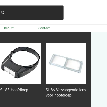
Bedrijf
Contact
SL-83 Hoofdloep
SL-85 Vervangende lens
voor hoofdloep