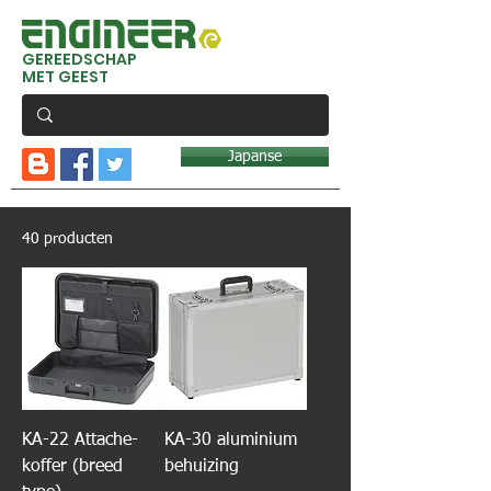
GEREEDSCHAP
MET GEEST
Japanse
40 producten
KA-22 Attache-
KA-30 aluminium
koffer (breed
behuizing