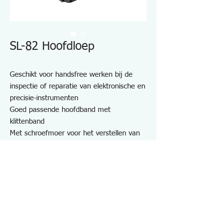
SL-82 Hoofdloep
Geschikt voor handsfree werken bij de
inspectie of reparatie van elektronische en
precisie-instrumenten
Goed passende hoofdband met
klittenband
Met schroefmoer voor het verstellen van
de lenshoek
Ook bruikbaar bij brildragende gebruiker
Vergroting: 3,5X
Gemakkelijk te vervangen lens met een
reserve lens met verschillende
vergrotingen
Gewicht: 180g