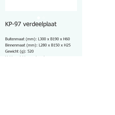
KP-97 verdeelplaat
Buitenmaat (mm): L300 x B190 x H60
Binnenmaat (mm): L280 x B150 x H25
Gewicht (g): 520
Lichtgewicht en robuuste
gereedschapskoffer
Compacte behuizing van polyethyleen met
hoge dichtheid
Behuizing/PE met hoge dichtheid,
golvende spons/EVA
Specificaties KP97
・Inhoud: 6