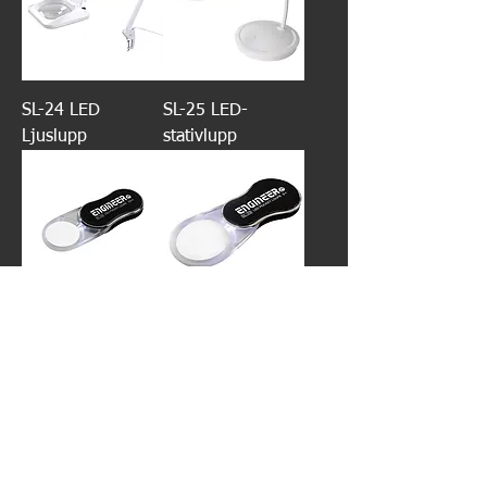
SL-24 LED
SL-25 LED-
Ljuslupp
stativlupp
SL-32 LED Pocket
SL-33 LED Pocket
Lupp
Lupp