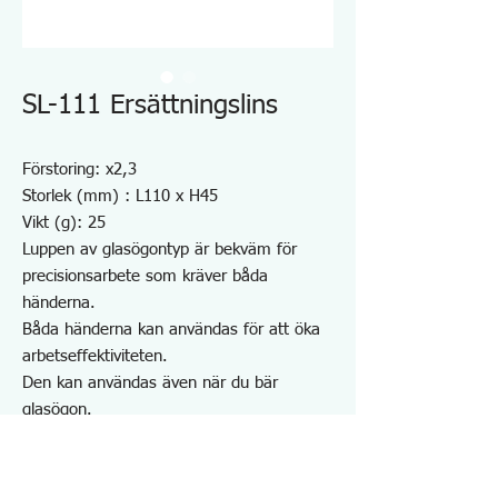
SL-111 Ersättningslins
Förstoring: x2,3
Storlek (mm) : L110 x H45
Vikt (g): 25
Luppen av glasögontyp är bekväm för
precisionsarbete som kräver båda
händerna.
Båda händerna kan användas för att öka
arbetseffektiviteten.
Den kan användas även när du bär
glasögon.
Objektivet kan enkelt fällas upp med en
knapptryckning.
Förstoringen kan ändras genom att byta