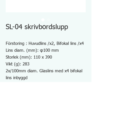
SL-04 skrivbordslupp
Förstoring : Huvudlins /x2, Bifokal lins /x4
Lins diam. (mm): φ100 mm
Storlek (mm): 110 x 390
Vikt (g): 283
2x/100mm diam. Glaslins med x4 bifokal
lins inbyggd
Kraftfull magnetbas kan fästas på
metallytan på maskinen eller skrivbordet.
230 mm Flexibel arm för enkel
positionering
med metallplåt med stark tejp
För PCB-inspektion, hobby m.m.
Glaslins