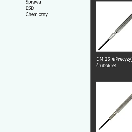
Sprawa
ESD
Chemiczny
DM-25 ⊕Precyzy
śrubokręt