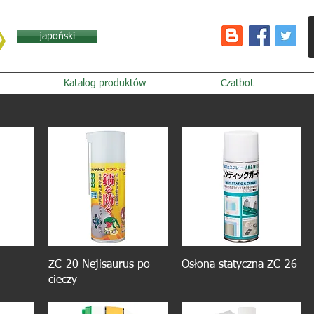
japoński
Katalog produktów
Czatbot
ZC-20 Nejisaurus po
Osłona statyczna ZC-26
cieczy