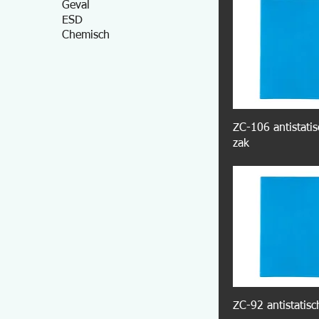
Geval
ESD
Chemisch
ZC-106 antistati
zak
ZC-92 antistatisc