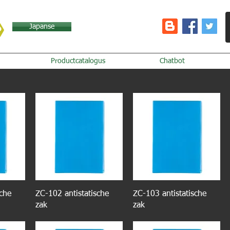
Japanse
Productcatalogus
Chatbot
sche
ZC-102 antistatische
ZC-103 antistatische
zak
zak