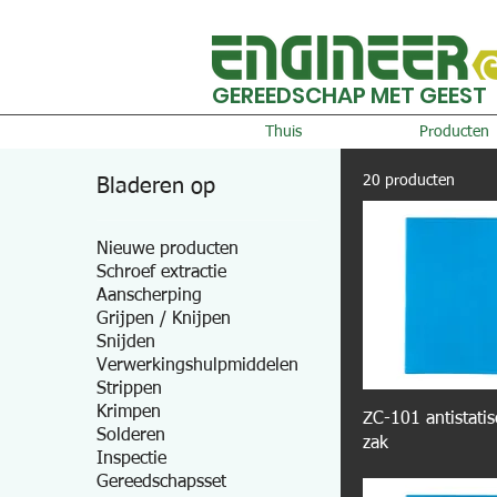
GEREEDSCHAP MET GEEST
Thuis
Producten
20 producten
Bladeren op
Nieuwe producten
Schroef extractie
Aanscherping
Grijpen / Knijpen
Snijden
Verwerkingshulpmiddelen
Strippen
Krimpen
ZC-101 antistati
Solderen
zak
Inspectie
Gereedschapsset