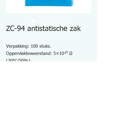
ZC-94 antistatische zak
Verpakking: 100 stuks.
Oppervlakteweerstand: 5×10¹⁰ Ω
(20℃/50%)
Breedte (mm): 150
Lengte (mm): 220
Dikte (mm): 0,05
Transparante ESD-vrije tas
Handig voor het opbergen van PCB
Specificaties ZC94
・Inhoud: 100
・Oppervlakteweerstand: 5×10¹⁰