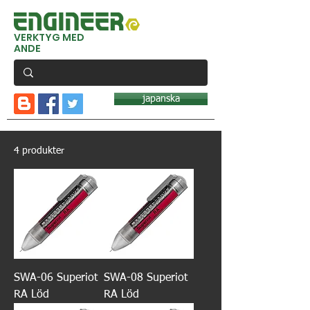
VERKTYG MED
ANDE
japanska
4 produkter
SWA-06 Superiot
SWA-08 Superiot
RA Löd
RA Löd