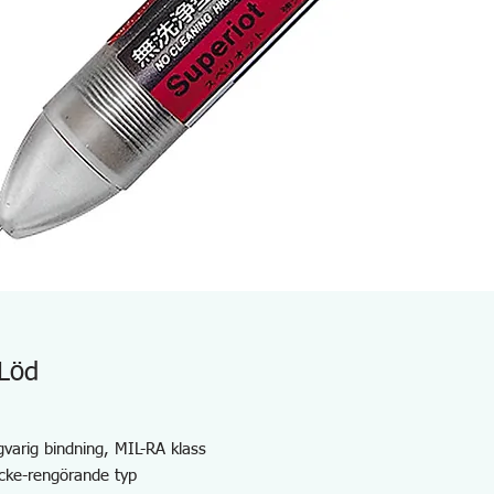
Löd
gvarig bindning, MIL-RA klass
cke-rengörande typ