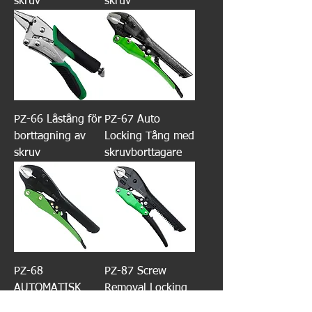
skruv
skruv
PZ-66 Låstång för
PZ-67 Auto
borttagning av
Locking Tång med
skruv
skruvborttagare
PZ-68
PZ-87 Screw
AUTOMATISK
Removal Locking
LÅSTÅNG med
Pliers