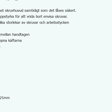
 fast skruvhuvud samtidigt som det låses säkert.
eppstyrka för att vrida bort envisa skruvar.
lika storlekar av skruvar och arbetsstycken
 mellan handtagen
öppna käftarna
n
7~25mm