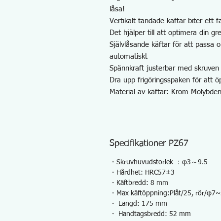
låsa!
Vertikalt tandade käftar biter ett
Det hjälper till att optimera din gr
Självlåsande käftar för att passa o
automatiskt
Spännkraft justerbar med skruven
Dra upp frigöringsspaken för att 
Material av käftar: Krom Molybde
Specifikationer PZ67
・Skruvhuvudstorlek ：φ3～9.5
・Hårdhet: HRC57±3
・Käftbredd: 8 mm
・Max käftöppning:Plåt/25, rör/φ
・ Längd: 175 mm
・ Handtagsbredd: 52 mm