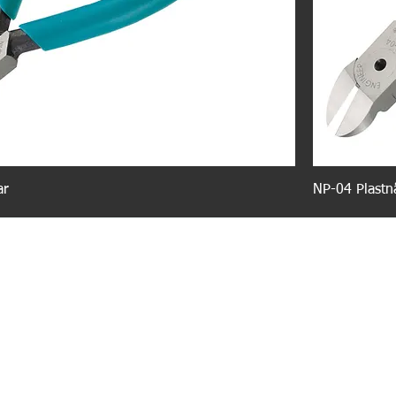
ar
NP-04 Plastn