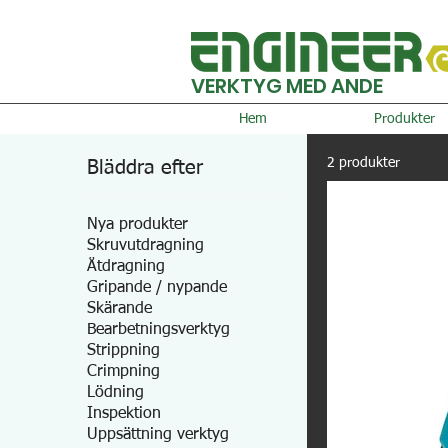
VERKTYG MED ANDE
Hem
Produkter
2 produkter
Bläddra efter
Nya produkter
Skruvutdragning
Åtdragning
Gripande / nypande
Skärande
Bearbetningsverktyg
Strippning
Crimpning
Lödning
Inspektion
Uppsättning verktyg