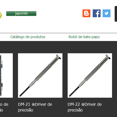
japonês
Catálogo de produtos
Robô de bate-papo
o de
DM-21 ⊕Driver de
DM-22 ⊕Driver de
ão
precisão
precisão