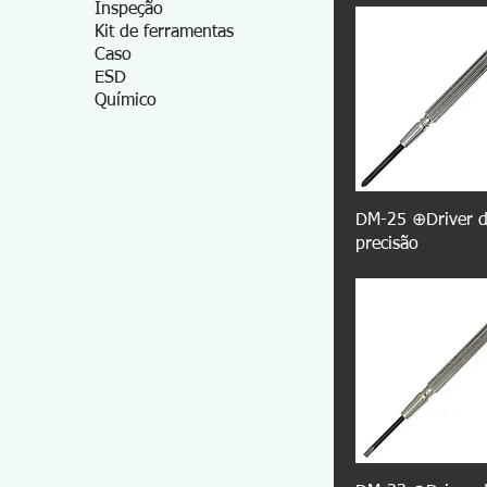
Inspeção
Kit de ferramentas
Caso
ESD
Químico
DM-25 ⊕Driver 
precisão