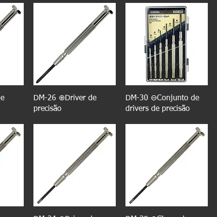
de
DM-26 ⊕Driver de
DM-30 ⊖Conjunto de
precisão
drivers de precisão