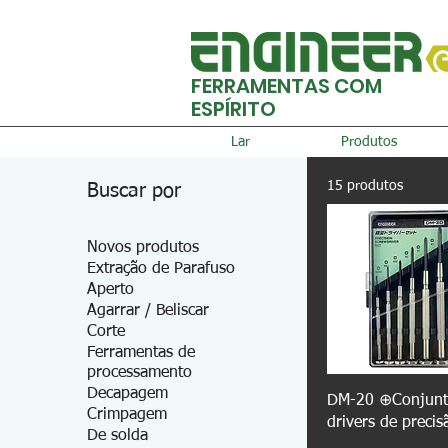
FERRAMENTAS COM
ESPÍRITO
Lar
Produtos
15 produtos
Buscar por
Novos produtos
Extração de Parafuso
Aperto
Agarrar / Beliscar
Corte
Ferramentas de
processamento
Decapagem
DM-20 ⊕Conjunt
Crimpagem
drivers de precis
De solda