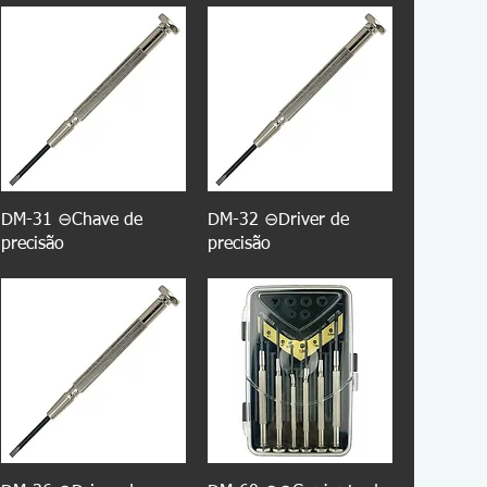
DM-31 ⊖Chave de
DM-32 ⊖Driver de
precisão
precisão