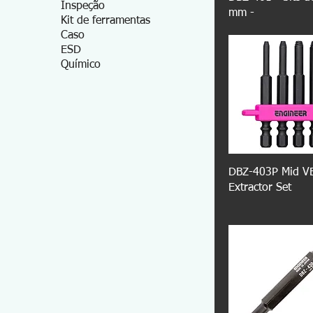
Inspeção
mm -
Kit de ferramentas
Caso
ESD
Químico
DBZ-403P Mid V
Extractor Set