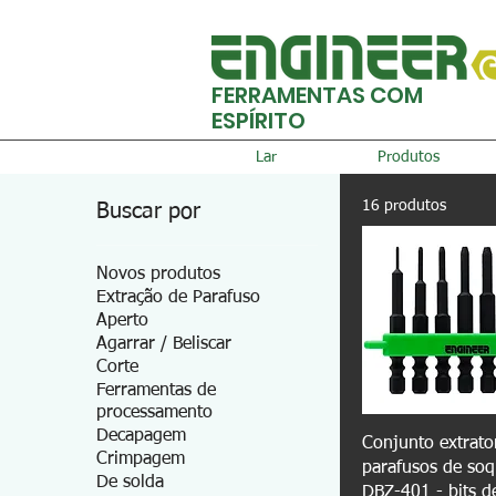
FERRAMENTAS COM
ESPÍRITO
Lar
Produtos
16 produtos
Buscar por
Novos produtos
Extração de Parafuso
Aperto
Agarrar / Beliscar
Corte
Ferramentas de
processamento
Decapagem
Conjunto extrato
Crimpagem
parafusos de soq
De solda
DBZ-401 - bits d