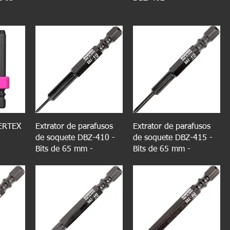
ERTEX
Extrator de parafusos
Extrator de parafusos
de soquete DBZ-410 -
de soquete DBZ-415 -
Bits de 65 mm -
Bits de 65 mm -