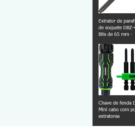
Extrator de para
de soquete DBZ-
Bits de 65 mm -
Chave de fenda 
Mini cabo com p
extratoras