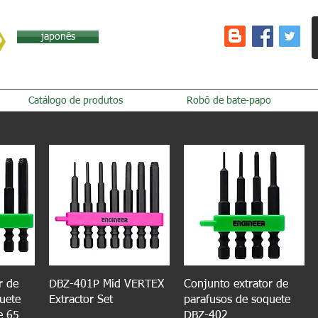
japonês
Catálogo de produtos
Robô de bate-papo
r de
DBZ-401P Mid VERTEX
Conjunto extrator de
uete
Extractor Set
parafusos de soquete
e 65
DBZ-402