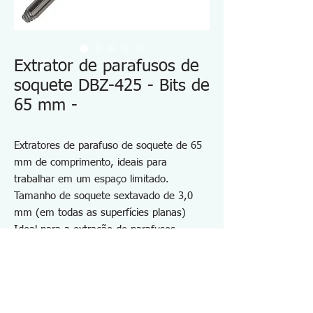
Extrator de parafusos de
soquete DBZ-425 - Bits de
65 mm -
Extratores de parafuso de soquete de 65
mm de comprimento, ideais para
trabalhar em um espaço limitado.
Tamanho de soquete sextavado de 3,0
mm (em todas as superfícies planas)
Ideal para a extração de parafusos
sextavados ou quebrados e parafusos
sextavados ocos
Comprimento total 65 mm
Usado manualmente com cabo de driver