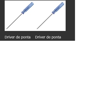
Driver de ponta
Driver de ponta
esferográfica DB-
esferográfica DB-
25
30
Driver de ponta
Kit de ferramentas
esferográfica DB-
para remoção de
40
parafusos DBZ-01