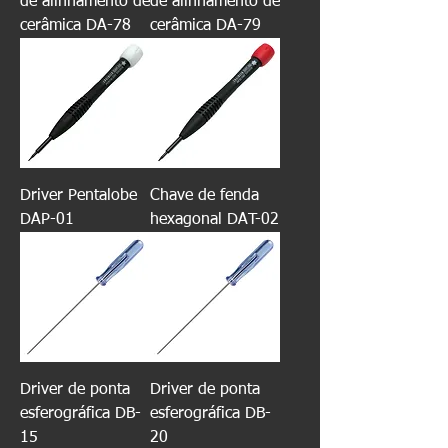
de alinhamento de
de alinhamento de
cerâmica DA-78
cerâmica DA-79
Driver Pentalobe
Chave de fenda
DAP-01
hexagonal DAT-02
Driver de ponta
Driver de ponta
esferográfica DB-
esferográfica DB-
15
20