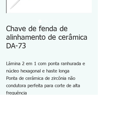
Chave de fenda de
alinhamento de cerâmica
DA-73
Lâmina 2 em 1 com ponta ranhurada e
núcleo hexagonal e haste longa
Ponta de cerâmica de zircônia não
condutora perfeita para corte de alta
frequência
Usado para trabalho de alinhamento do
condensador do aparador, prevenção de
curto-circuito
Design longo e fino, acessível a áreas
remotas