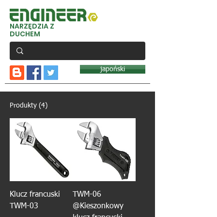
NARZĘDZIA Z
DUCHEM
japoński
Produkty (4)
Klucz francuski
TWM-06
TWM-03
@Kieszonkowy