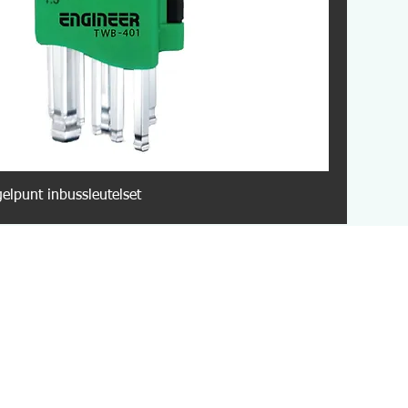
lpunt inbussleutelset