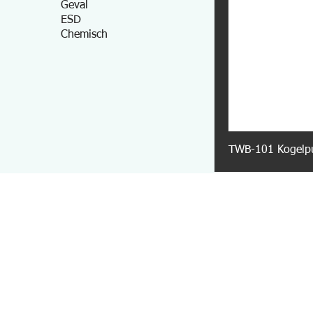
Geval
ESD
Chemisch
TWB-101 Kogelpun