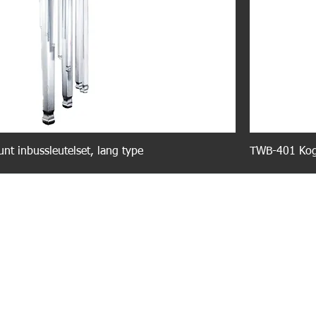
t inbussleutelset, lang type
TWB-401 Koge