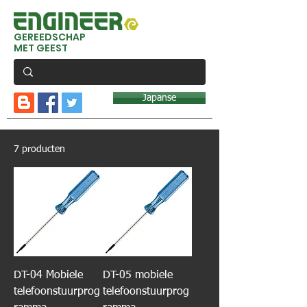
GEREEDSCHAP
MET GEEST
Japanse
7 producten
DT-04 Mobiele
DT-05 mobiele
telefoonstuurprog
telefoonstuurprog