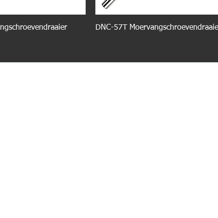
ngschroevendraaier
DNC-57T Moervangschroevendraaie