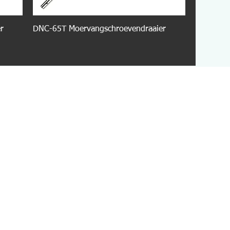
r
DNC-65T Moervangschroevendraaier