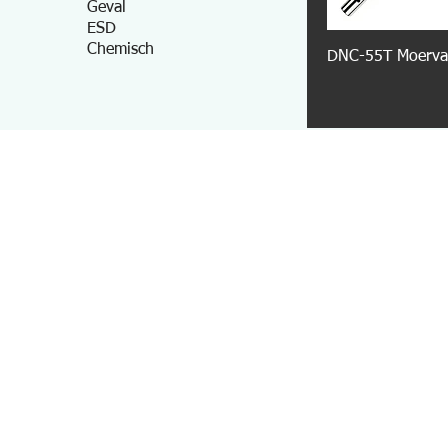
Geval
ESD
Chemisch
DNC-55T Moerva