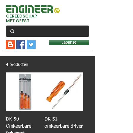
GEREEDSCHAP
MET GEEST
Japanse
4 producten
DK-50
DK-51
Omkeerbare
omkeerbare driver