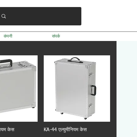
कंपनी
संपर्क
ियम केस
KA-44 एल्युमीनियम केस