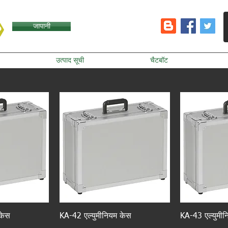
जापानी
उत्पाद सूची
चैटबॉट
 केस
KA-42 एल्युमीनियम केस
KA-43 एल्युमीन