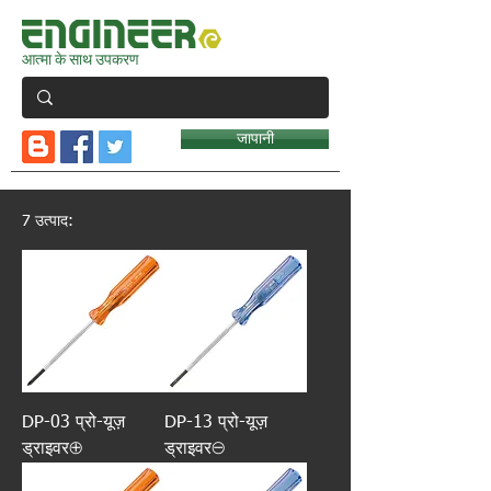
आत्मा के साथ उपकरण
जापानी
7 उत्पाद:
DP-03 प्रो-यूज़
DP-13 प्रो-यूज़
ड्राइवर⊕
ड्राइवर⊖