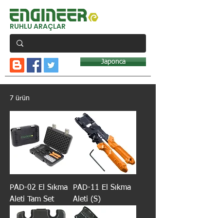
RUHLU ARAÇLAR
Japonca
7 ürün
PAD-02 El Sıkma
PAD-11 El Sıkma
Aleti Tam Set
Aleti (S)