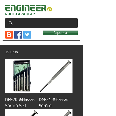
RUHLU ARAÇLAR
Japonca
15 ürün
DM-20 ⊕Hassas
DM-21 ⊕Hassas
Sürücü Seti
Sürücü