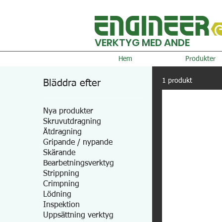
VERKTYG MED ANDE
Hem
Produkter
1 produkt
Bläddra efter
Nya produkter
Skruvutdragning
Åtdragning
Gripande / nypande
Skärande
Bearbetningsverktyg
Strippning
Crimpning
Lödning
Inspektion
Uppsättning verktyg