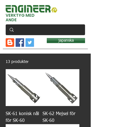
VERKTYG MED
ANDE
japanska
13 produkter
SK-61 konisk nål
SK-62 Mejsel för
för SK-60
SK-60