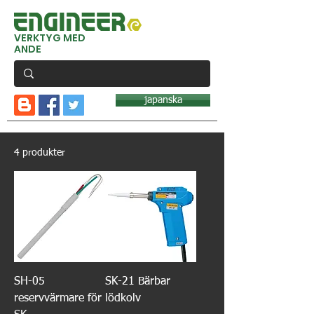
VERKTYG MED
ANDE
japanska
4 produkter
SH-05
SK-21 Bärbar
reservvärmare för
lödkolv