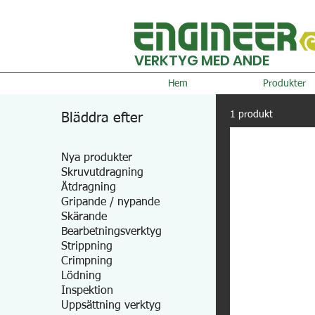
VERKTYG MED ANDE
Hem
Produkter
1 produkt
Bläddra efter
Nya produkter
Skruvutdragning
Åtdragning
Gripande / nypande
Skärande
Bearbetningsverktyg
Strippning
Crimpning
Lödning
Inspektion
Uppsättning verktyg