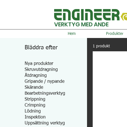
VERKTYG MED ANDE
Hem
Produkter
1 produkt
Bläddra efter
Nya produkter
Skruvutdragning
Åtdragning
Gripande / nypande
Skärande
Bearbetningsverktyg
Strippning
Crimpning
Lödning
Inspektion
Uppsättning verktyg