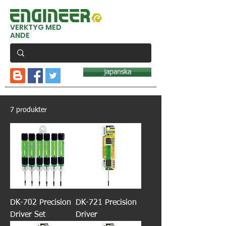
VERKTYG MED
ANDE
japanska
7 produkter
DK-702 Precision
DK-721 Precision
Driver Set
Driver