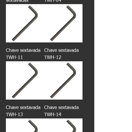
sextavadas
TWH-04
Chave sextavada
Chave sextavada
TWH-11
TWH-12
Chave sextavada
Chave sextavada
TWH-13
TWH-14