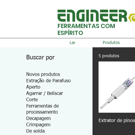
FERRAMENTAS COM
ESPÍRITO
Lar
Produtos
5 produtos
Buscar por
Novos produtos
Extração de Parafuso
Aperto
Agarrar / Beliscar
Corte
Ferramentas de
processamento
Decapagem
Extrator de pino
Crimpagem
De solda