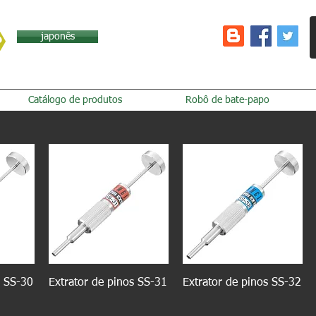
japonês
Catálogo de produtos
Robô de bate-papo
s SS-30
Extrator de pinos SS-31
Extrator de pinos SS-32