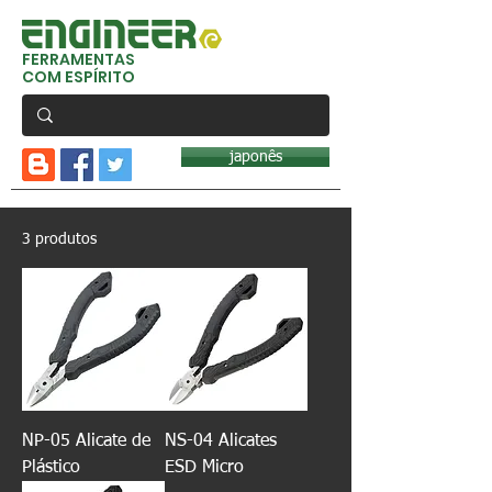
FERRAMENTAS
COM ESPÍRITO
japonês
3 produtos
NP-05 Alicate de
NS-04 Alicates
Plástico
ESD Micro