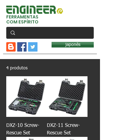
FERRAMENTAS
COM ESPÍRITO
japonês
4 produtos
DXZ-10 Screw-
DXZ-11 Screw-
Rescue Set
Rescue Set