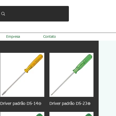
Empresa
Contato
Driver padrão DS-14⊖
Driver padrão DS-23⊕