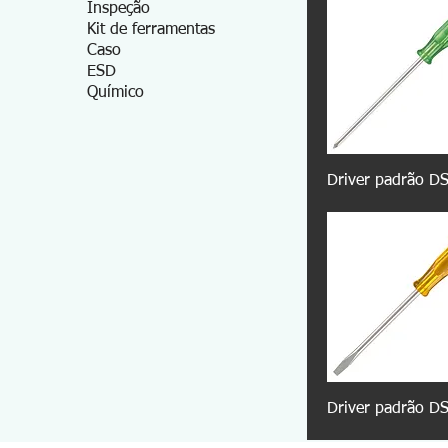
Inspeção
Kit de ferramentas
Caso
ESD
Químico
Driver padrão D
Driver padrão D