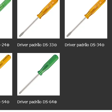
S-24⊕
Driver padrão DS-33⊖
Driver padrão DS-34⊖
S-54⊖
Driver padrão DS-64⊕