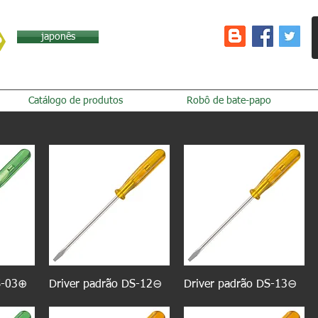
japonês
Catálogo de produtos
Robô de bate-papo
S-03⊕
Driver padrão DS-12⊖
Driver padrão DS-13⊖