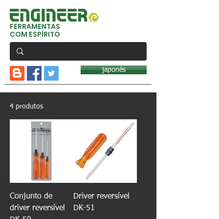
FERRAMENTAS
COM ESPÍRITO
japonês
4 produtos
Conjunto de
Driver reversível
driver reversível
DK-51