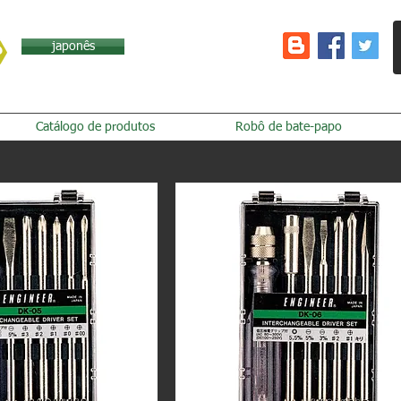
japonês
Catálogo de produtos
Robô de bate-papo