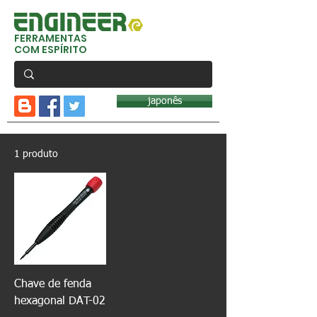
FERRAMENTAS
COM ESPÍRITO
japonês
1 produto
Chave de fenda
hexagonal DAT-02