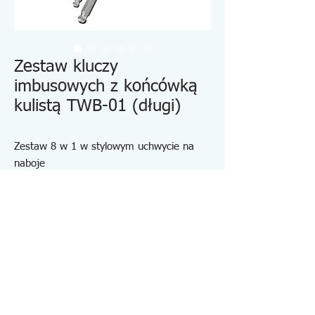
Zestaw kluczy
imbusowych z końcówką
kulistą TWB-01 (długi)
Zestaw 8 w 1 w stylowym uchwycie na
naboje
Magnetyczna głowica kulowa umożliwia
odchylenie od osi o 30˚.
Specjalny stop poddany obróbce cieplnej z
niklowaniem bezprądowym
Długi trzonek i krótkie ramię
Twardość: HRC55~59
Dane techniczne TWB01