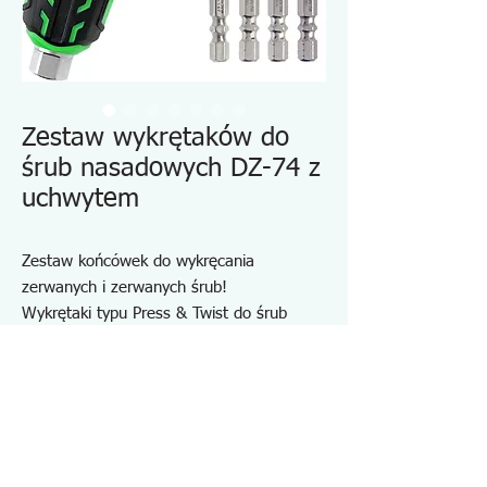
Zestaw wykrętaków do
śrub nasadowych DZ-74 z
uchwytem
Zestaw końcówek do wykręcania
zerwanych i zerwanych śrub!
Wykrętaki typu Press & Twist do śrub
Philips #0, #1 i #2 oraz wykrętaki typu
Strike & Turn do śrub Philips #2
W zestawie ergonomiczny uchwyt z
sześciokątnym trzpieniem 13 mm
Rozmiar bitu: 105 mm x sześciokąt 6,35
mm