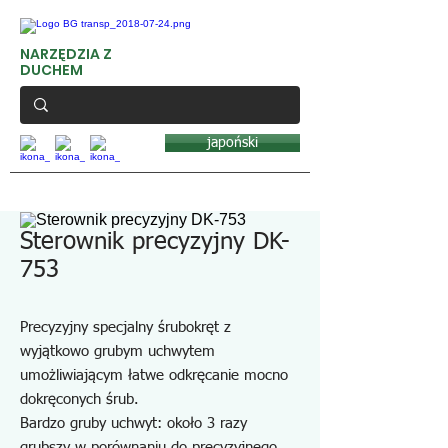
NARZĘDZIA Z
DUCHEM
japoński
Sterownik precyzyjny DK-
753
Precyzyjny specjalny śrubokręt z
wyjątkowo grubym uchwytem
umożliwiającym łatwe odkręcanie mocno
dokręconych śrub.
Bardzo gruby uchwyt: około 3 razy
grubszy w porównaniu do precyzyjnego