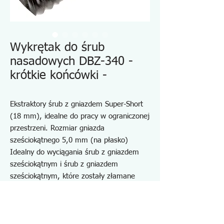
Wykrętak do śrub
nasadowych DBZ-340 -
krótkie końcówki -
Ekstraktory śrub z gniazdem Super-Short
(18 mm), idealne do pracy w ograniczonej
przestrzeni. Rozmiar gniazda
sześciokątnego 5,0 mm (na płasko)
Idealny do wyciągania śrub z gniazdem
sześciokątnym i śrub z gniazdem
sześciokątnym, które zostały złamane
kluczem imbusowym typu L.
Całkowita długość tylko 18 mm
Współpracuje z grzechotką offsetową DR-