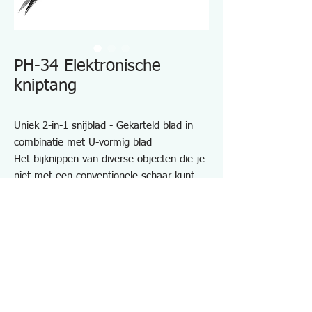
PH-34 Elektronische
kniptang
Uniek 2-in-1 snijblad - Gekarteld blad in
combinatie met U-vormig blad
Het bijknippen van diverse objecten die je
niet met een conventionele schaar kunt
knippen, zoals nylonvezels, touw,
bandenkoord, etc.
Netjes en vlak knippen van koperdraad of
geleider in afwerking, zelfs vergeleken
met de tegenhangers die met een
kniptang worden gesneden